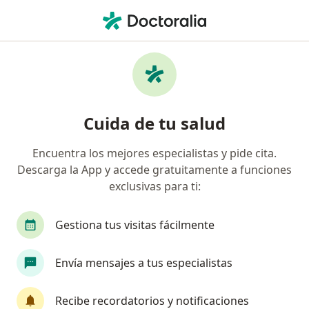
Men
Atrofia Mamaria • Pereira, Risaralda
Filtros
• 1
Mapa
Especialistas en Atrofia mamaria en Pereira
Cuida de tu salud
Encuentra los mejores especialistas y pide cita.
¿Qué especialidad estás buscando?
Descarga la App y accede gratuitamente a funciones
Cirujano plástico
Anestesiólogo
Ginecólo
exclusivas para ti:
Gestiona tus visitas fácilmente
Envía mensajes a tus especialistas
Recibe recordatorios y notificaciones