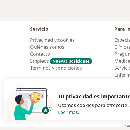
Servicio
Para l
Privacidad y cookies
Especia
Quiénes somos
Clínica
Contacto
Pregun
Empleos
Medic
Nuevas posiciones
Términos y condiciones
Servici
Enfer
Pregun
Aplicac
Tu privacidad es important
Usamos cookies para ofrecerte u
Leer más
.
se abre en una n
se abre 
s
Polska
,
Türkiye
,
España
,
ww