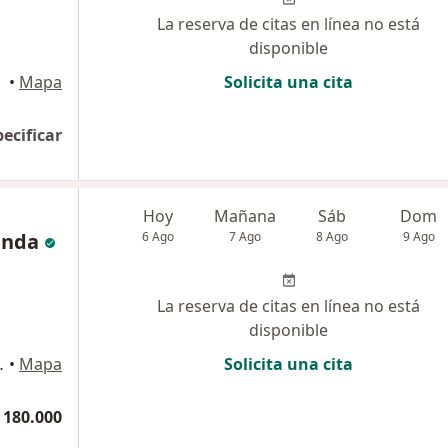
La reserva de citas en línea no está
disponible
reira
•
Mapa
Solicita una cita
pecificar
Hoy
Mañana
Sáb
Dom
anda
6 Ago
7 Ago
8 Ago
9 Ago
La reserva de citas en línea no está
disponible
tiérrez 19-12, Pereira
•
Mapa
Solicita una cita
 180.000