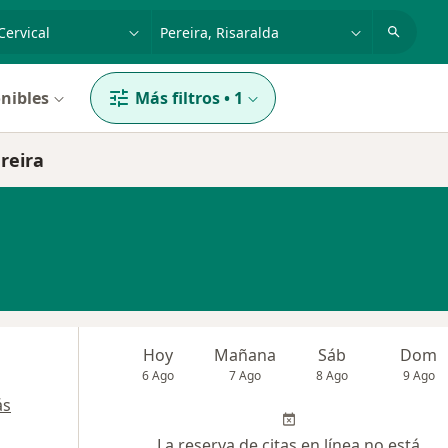
dad, enfermedad o nombre
p. ej. Bogotá
nibles
Más filtros
•
1
ereira
Hoy
Mañana
Sáb
Dom
6 Ago
7 Ago
8 Ago
9 Ago
ás
La reserva de citas en línea no está