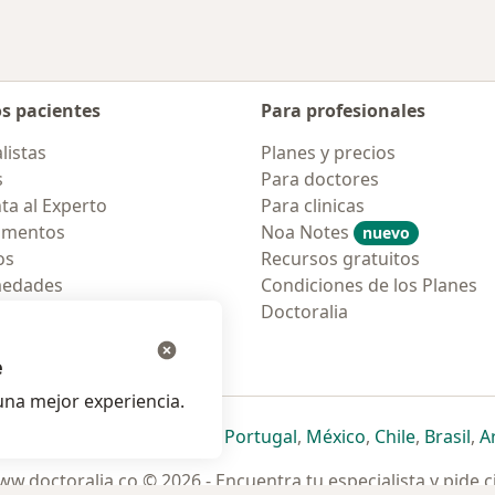
os pacientes
Para profesionales
listas
Planes y precios
s
Para doctores
ta al Experto
Para clinicas
amentos
Noa Notes
nuevo
os
Recursos gratuitos
medades
Condiciones de los Planes
tas Frecuentes
Doctoralia
ión para móvil
e
na mejor experiencia.
ueva pestaña
en una nueva pestaña
e abre en una nueva pestaña
se abre en una nueva pestaña
se abre en una nueva pestaña
se abre en una nueva pestaña
se abre en una nueva p
se abre en una
se abre e
se
Italia
,
Deutschland
,
Česko
,
Portugal
,
México
,
Chile
,
Brasil
,
A
w.doctoralia.co © 2026 - Encuentra tu especialista y pide c