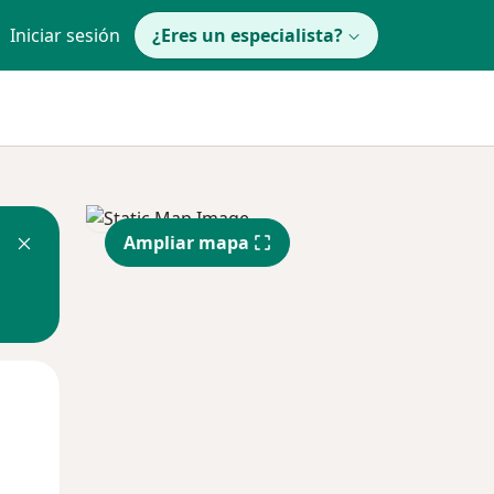
Iniciar sesión
¿Eres un especialista?
Ampliar mapa
Lun
Mar
Mié
10 Ago
11 Ago
12 Ago