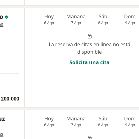
o
Hoy
Mañana
Sáb
Dom
6 Ago
7 Ago
8 Ago
9 Ago
ás
La reserva de citas en línea no está
disponible
Solicita una cita
 200.000
ez
Hoy
Mañana
Sáb
Dom
6 Ago
7 Ago
8 Ago
9 Ago
ás