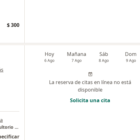
$ 300
Hoy
Mañana
Sáb
Dom
6 Ago
7 Ago
8 Ago
9 Ago
ás
La reserva de citas en línea no está
disponible
Solicita una cita
a
Pereira - Consultorios Central del Eje - Consultorio 517
pecificar