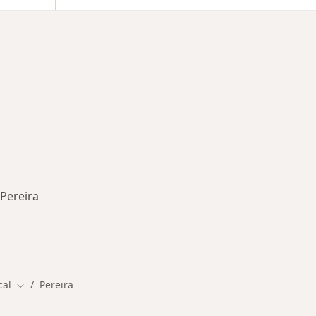
 Pereira
rmedades en Pereira
cal
Pereira
Cambiar de ciudad