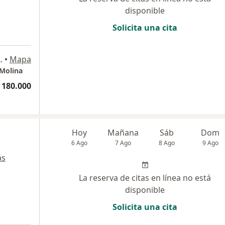
disponible
Solicita una cita
z # 19-12, Pereira
•
Mapa
 Molina
 180.000
Hoy
Mañana
Sáb
Dom
6 Ago
7 Ago
8 Ago
9 Ago
ás
La reserva de citas en línea no está
disponible
Solicita una cita