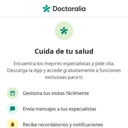
Men
Cicatriz • Rionegro, Antioquia
Filtros
• 1
Seguro
Mapa
Especialistas en Cicatriz en Rionegro
Cuida de tu salud
Encuentra los mejores especialistas y pide cita.
¿Qué especialidad estás buscando?
Descarga la App y accede gratuitamente a funciones
Dermatólogo
Anestesiólogo
Cirujano gen
exclusivas para ti:
Gestiona tus visitas fácilmente
Envía mensajes a tus especialistas
Recibe recordatorios y notificaciones