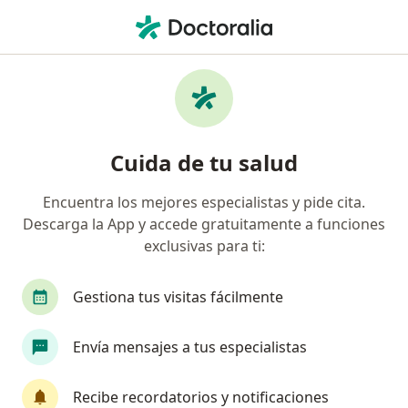
Men
Cáncer Cutáneo • Rionegro, Antioquia
Filtros
• 1
Seguro
Mapa
Especialistas en Cáncer cutáneo en
Cuida de tu salud
Rionegro
Encuentra los mejores especialistas y pide cita.
Descarga la App y accede gratuitamente a funciones
¿Qué especialidad estás buscando?
exclusivas para ti:
Dermatólogo
Anestesiólogo
Cirujano gen
Gestiona tus visitas fácilmente
Envía mensajes a tus especialistas
Recibe recordatorios y notificaciones