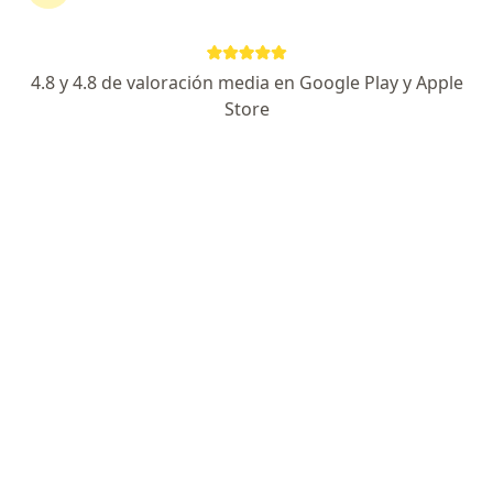
continuar tu tratamiento sin salir de casa. Si lo
necesitas, también puedes reservar una cita
presencial.
4.8 y 4.8 de valoración media en Google Play y Apple
Store
Mostrar especialistas
¿Cómo funciona?
Expertos en genodermatosis
Jaime Gil Jaramillo
Dermatólogo
Cali