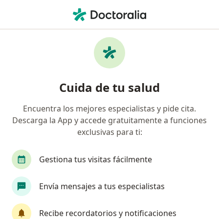
Men
¿Qué estás buscando?
Página De Inicio
Enfermedades
Genodermatosis
Genodermatosis - Información,
Cuida de tu salud
expertos y preguntas frecuentes
Encuentra los mejores especialistas y pide cita.
Descarga la App y accede gratuitamente a funciones
exclusivas para ti:
Información
Gestiona tus visitas fácilmente
Envía mensajes a tus especialistas
No descuides tu salud
Escoge la consulta en línea para empezar o
Recibe recordatorios y notificaciones