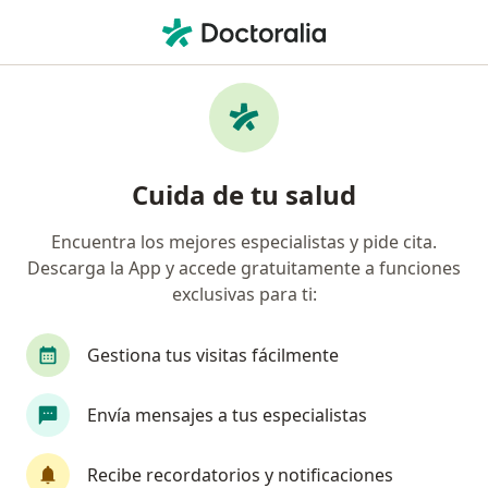
Men
Colitis Ulcerativa • Cartagena, Bolívar
Filtros
• 1
Seguro
Mapa
Especialistas en Colitis ulcerativa en
Cuida de tu salud
Cartagena
Encuentra los mejores especialistas y pide cita.
Descarga la App y accede gratuitamente a funciones
¿Qué especialidad estás buscando?
exclusivas para ti:
Cirujano general
Gastroenterólogo
Inter
Gestiona tus visitas fácilmente
Envía mensajes a tus especialistas
Recibe recordatorios y notificaciones