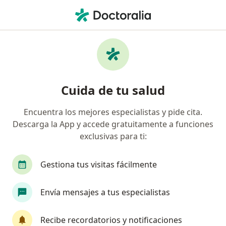
Men
Internista • Cartagena, Bolívar
Filtros
Seguro
Mapa
Internistas en Cartagena
Cuida de tu salud
Encuentra los mejores especialistas y pide cita.
¿Cuál es tu compañía aseguradora?
Descarga la App y accede gratuitamente a funciones
Suramericana S.A.
Colmedica Medicina Prepag
exclusivas para ti:
Gestiona tus visitas fácilmente
Envía mensajes a tus especialistas
Recibe recordatorios y notificaciones