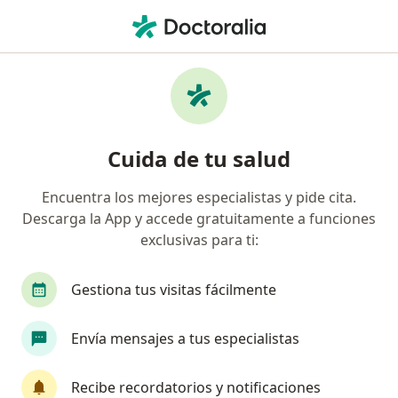
Men
Colitis Ulcerativa • Ibagué, Tolima
Filtros
• 1
Seguro
Mapa
Especialistas en Colitis ulcerativa en Ibagué
Cuida de tu salud
Encuentra los mejores especialistas y pide cita.
¿Qué especialidad estás buscando?
Descarga la App y accede gratuitamente a funciones
Gastroenterólogo
Cirujano general
Inter
exclusivas para ti:
Gestiona tus visitas fácilmente
Envía mensajes a tus especialistas
Recibe recordatorios y notificaciones