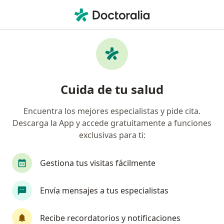
Men
Cirujano General • Ibagué, Tolima
Filtros
Seguro
Mapa
Cirujanos generales en Ibagué
Cuida de tu salud
Encuentra los mejores especialistas y pide cita.
¿Cuál es tu compañía aseguradora?
Descarga la App y accede gratuitamente a funciones
Allianz Seguros S.A.
Coomeva Medicina Prepag
exclusivas para ti:
Gestiona tus visitas fácilmente
Envía mensajes a tus especialistas
Recibe recordatorios y notificaciones