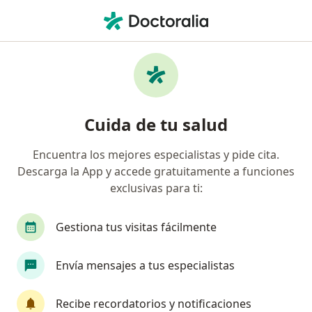
Men
Dermatólogo • Ibagué, Tolima
Filtros
Seguro
Mapa
Dermatólogos en Ibagué
Cuida de tu salud
Encuentra los mejores especialistas y pide cita.
¿Cuál es tu compañía aseguradora?
Descarga la App y accede gratuitamente a funciones
Suramericana S.A.
Allianz Seguros S.A.
exclusivas para ti:
Gestiona tus visitas fácilmente
Envía mensajes a tus especialistas
Recibe recordatorios y notificaciones