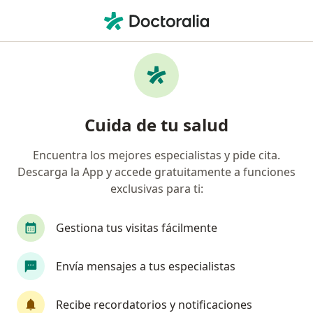
Men
Colon Espástico • Rionegro, Antioquia
Filtros
• 1
Seguro
Mapa
Especialistas en (Colon Espástico) en
Cuida de tu salud
Rionegro
Encuentra los mejores especialistas y pide cita.
Descarga la App y accede gratuitamente a funciones
¿Qué especialidad estás buscando?
exclusivas para ti:
Anestesiólogo
Cirujano general
Cirujano 
Gestiona tus visitas fácilmente
Envía mensajes a tus especialistas
Recibe recordatorios y notificaciones