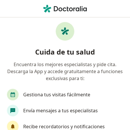
Men
¿Qué estás buscando?
Página De Inicio
Enfermedades
Síndrome Del Intestino Irritable (Sii)
Síndrome del intestino irritable
Cuida de tu salud
(sii) - Información, expertos y
Encuentra los mejores especialistas y pide cita.
preguntas frecuentes
Descarga la App y accede gratuitamente a funciones
exclusivas para ti:
Gestiona tus visitas fácilmente
Información
Pregunta al Experto
Envía mensajes a tus especialistas
Recibe recordatorios y notificaciones