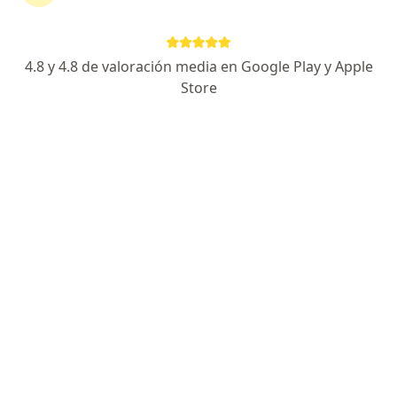
continuar tu tratamiento sin salir de casa. Si lo
necesitas, también puedes reservar una cita
presencial.
4.8 y 4.8 de valoración media en Google Play y Apple
Store
Mostrar especialistas
¿Cómo funciona?
Expertos en ictericia
Ailim Carias Domínguez
Gastroenterólogo, Pediatra
Bogotá