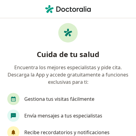
Men
Coronavirus Covid-19 • Acacias, Meta
Filtros
• 1
Mapa
Especialistas en Coronavirus COVID-19 en
Cuida de tu salud
Acacias
Encuentra los mejores especialistas y pide cita.
Descarga la App y accede gratuitamente a funciones
¿Qué especialidad estás buscando?
exclusivas para ti:
Internista
Fisioterapeuta
Ginecólogo
Gestiona tus visitas fácilmente
Envía mensajes a tus especialistas
Recibe recordatorios y notificaciones