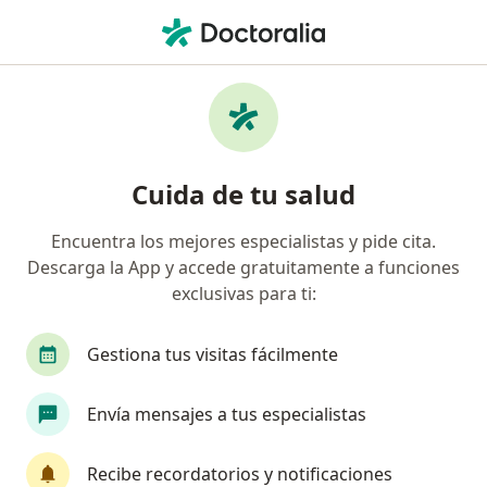
Men
Crisis Convulsiva • Cali, Valle del Cauca
Filtros
• 1
Seguro
Mapa
Especialistas en Crisis Convulsiva en Cali
Cuida de tu salud
Encuentra los mejores especialistas y pide cita.
¿Qué especialidad estás buscando?
Descarga la App y accede gratuitamente a funciones
Neurólogo
exclusivas para ti:
Gestiona tus visitas fácilmente
Envía mensajes a tus especialistas
Recibe recordatorios y notificaciones