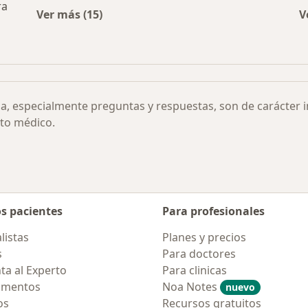
ra
Ver más (15)
V
Más en esta categoría: Otras enfermedades
las piernas inquietas por ciudad
ia, especialmente preguntas y respuestas, son de carácter 
to médico.
os pacientes
Para profesionales
listas
Planes y precios
s
Para doctores
ta al Experto
Para clinicas
amentos
Noa Notes
nuevo
os
Recursos gratuitos