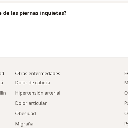
 de las piernas inquietas?
ad
Otras enfermedades
E
tá
Dolor de cabeza
M
lín
Hipertensión arterial
O
Dolor articular
P
Obesidad
O
Migraña
P