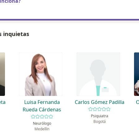
unciona?
s inquietas
eta
Luisa Fernanda
Carlos Gómez Padilla
O
Rueda Cárdenas
Psiquiatra
Bogotá
Neurólogo
Medellín