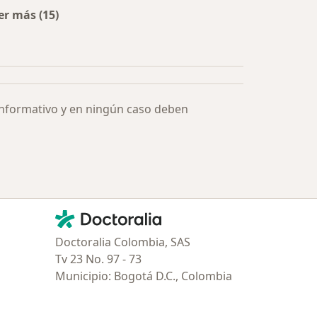
er más (15)
Más en esta categoría: Especialistas más solicitados
informativo y en ningún caso deben
Contacto
Doctoralia - Página de inicio
Doctoralia Colombia, SAS
Tv 23 No. 97 - 73
Municipio: Bogotá D.C., Colombia