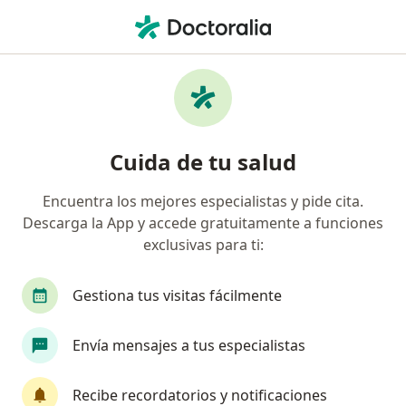
Men
Crisis Convulsiva • Cúcuta, Norte de Santander
Filtros
• 1
Seguro
Mapa
Especialistas en Crisis Convulsiva en Cúcuta
Cuida de tu salud
Encuentra los mejores especialistas y pide cita.
¿Qué especialidad estás buscando?
Descarga la App y accede gratuitamente a funciones
Neurólogo
Neurólogo pediatra
exclusivas para ti:
Gestiona tus visitas fácilmente
Envía mensajes a tus especialistas
Recibe recordatorios y notificaciones