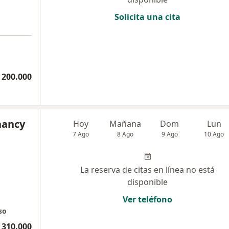
Solicita una cita
 200.000
hancy
Hoy
Mañana
Dom
Lun
7 Ago
8 Ago
9 Ago
10 Ago
La reserva de citas en línea no está
disponible
Ver teléfono
so
 310.000