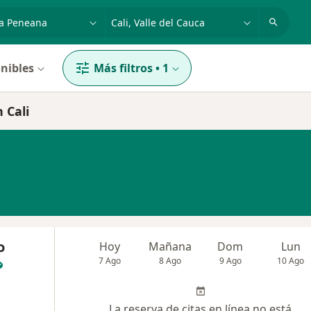
dad, enfermedad o nombre
p. ej. Bogotá
nibles
Más filtros
•
1
 Cali
o
Hoy
Mañana
Dom
Lun
7 Ago
8 Ago
9 Ago
10 Ago
La reserva de citas en línea no está