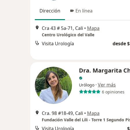
Dirección
En línea
Cra 43 # 5a-71, Cali
•
Mapa
Centro Urológico del Valle
Visita Urología
desde $
Dra. Margarita C
·
Ver más
Urólogo
6 opiniones
Cra. 98 #18-49, Cali
•
Mapa
Fundación Valle del Lili - Torre 1 Segundo Pi
Visita Urología
$