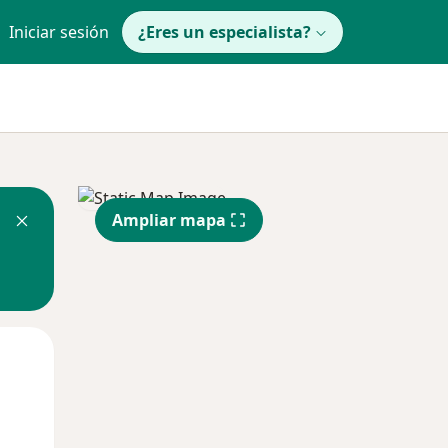
Iniciar sesión
¿Eres un especialista?
Ampliar mapa
Mar
Mié
Jue
11 Ago
12 Ago
13 Ago