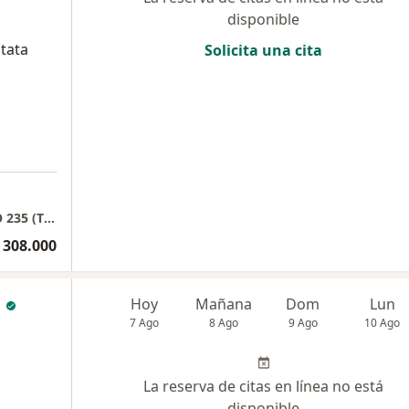
disponible
stata
Solicita una cita
FUNDACION VALLE DEL LILI - CONSULTORIO 235 (TORRE 1)
 308.000
a
Hoy
Mañana
Dom
Lun
7 Ago
8 Ago
9 Ago
10 Ago
La reserva de citas en línea no está
disponible