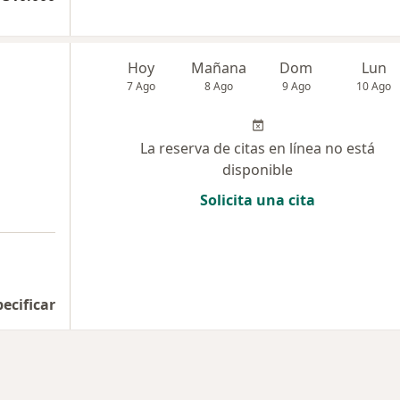
Hoy
Mañana
Dom
Lun
7 Ago
8 Ago
9 Ago
10 Ago
La reserva de citas en línea no está
disponible
Solicita una cita
pecificar