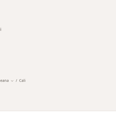
i
rmedades en Cali
neana
Cali
Cambiar de ciudad