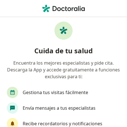
Men
Impotencia • Cali, Valle del Cauca
Filtros
• 1
Seguro
Mapa
Especialistas en Impotencia en Cali
Cuida de tu salud
Encuentra los mejores especialistas y pide cita.
¿Qué especialidad estás buscando?
Descarga la App y accede gratuitamente a funciones
Urólogo
exclusivas para ti:
Gestiona tus visitas fácilmente
Envía mensajes a tus especialistas
Recibe recordatorios y notificaciones