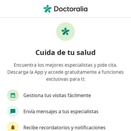
Men
Dermatitis De Contacto • Cúcuta, Norte de Santander
Filtros
• 1
Seguro
Mapa
Especialistas en Dermatitis de Contacto en
Cuida de tu salud
Cúcuta
Encuentra los mejores especialistas y pide cita.
Descarga la App y accede gratuitamente a funciones
¿Qué especialidad estás buscando?
exclusivas para ti:
Dermatólogo
Gestiona tus visitas fácilmente
Envía mensajes a tus especialistas
Recibe recordatorios y notificaciones