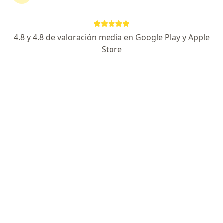
Dr. Camilo Delgado
·
Ver más
Ortopedista y traumatólogo
10 opiniones
4.8 y 4.8 de valoración media en Google Play y Apple
Store
Dirección
En línea
Ipiales
•
Mapa
Consultorio Dr Camilo Delgado Ortopedia y Traumatologia - Ipiales.
Visita Ortopedia y Traumatología
$ 150.000
Este especialista no ofrece reserva de cita en línea en esta dirección.
Solicita una cita
Página De Inicio
Enfermedades
Desgarre De Meniscos
Ipiales
Cambiar de ciudad