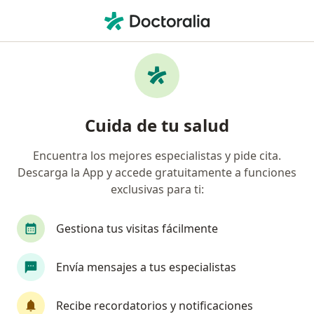
Men
Desgarre De Meniscos • Ipiales, Nariño
Filtros
• 1
Seguro
Mapa
Especialistas en Desgarre de meniscos en
Cuida de tu salud
Ipiales
Encuentra los mejores especialistas y pide cita.
Descarga la App y accede gratuitamente a funciones
¿Qué especialidad estás buscando?
exclusivas para ti:
Gestiona tus visitas fácilmente
Envía mensajes a tus especialistas
Recibe recordatorios y notificaciones