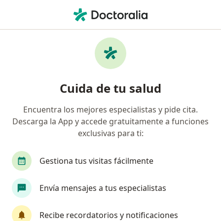
Men
¿Qué estás buscando?
Página De Inicio
Enfermedades
Diabetes Tipo 2
Diabetes tipo 2 - Información,
Cuida de tu salud
expertos y preguntas frecuentes
Encuentra los mejores especialistas y pide cita.
Descarga la App y accede gratuitamente a funciones
exclusivas para ti:
Información
Pregunta al Experto
Gestiona tus visitas fácilmente
Envía mensajes a tus especialistas
No descuides tu salud
Escoge la consulta en línea para empezar o
Recibe recordatorios y notificaciones