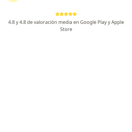
continuar tu tratamiento sin salir de casa. Si lo
necesitas, también puedes reservar una cita
presencial.
4.8 y 4.8 de valoración media en Google Play y Apple
Store
Mostrar especialistas
¿Cómo funciona?
Expertos en diabetes tipo 2
Jhonny Zabaleta Vizcaíno
Médico general, Especialista en medicina domiciliaria
Cartagena