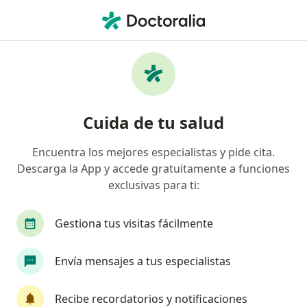
Men
¿Qué estás buscando?
Página De Inicio
Enfermedades
Diabetes Insípida
Diabetes insípida - Información,
Cuida de tu salud
expertos y preguntas frecuentes
Encuentra los mejores especialistas y pide cita.
Descarga la App y accede gratuitamente a funciones
exclusivas para ti:
Información
Pregunta al Experto
Gestiona tus visitas fácilmente
Envía mensajes a tus especialistas
No descuides tu salud
Escoge la consulta en línea para empezar o
Recibe recordatorios y notificaciones