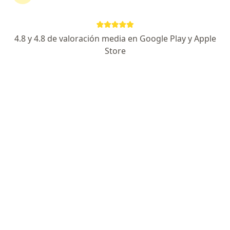
continuar tu tratamiento sin salir de casa. Si lo
necesitas, también puedes reservar una cita
presencial.
4.8 y 4.8 de valoración media en Google Play y Apple
Store
Mostrar especialistas
¿Cómo funciona?
Expertos en diabetes insípida
Jesus Antonio Florez
Nefrólogo, Nefrólogo pediatra
Medellín