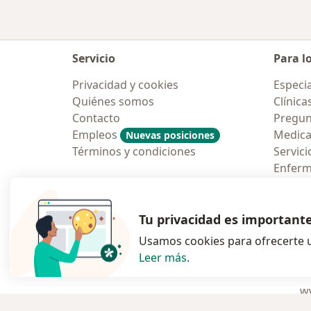
Servicio
Para l
Privacidad y cookies
Especia
Quiénes somos
Clínica
Contacto
Pregun
Empleos
Medic
Nuevas posiciones
Términos y condiciones
Servici
Enfer
Pregun
Aplicac
Tu privacidad es important
Usamos cookies para ofrecerte u
Leer más
.
se abre en una n
se abre 
s
Polska
,
Türkiye
,
España
,
ww