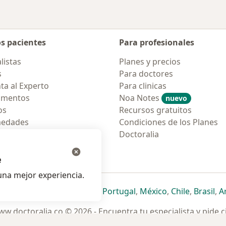
os pacientes
Para profesionales
listas
Planes y precios
s
Para doctores
ta al Experto
Para clinicas
amentos
Noa Notes
nuevo
os
Recursos gratuitos
medades
Condiciones de los Planes
tas Frecuentes
Doctoralia
ión para móvil
e
na mejor experiencia.
ueva pestaña
en una nueva pestaña
e abre en una nueva pestaña
se abre en una nueva pestaña
se abre en una nueva pestaña
se abre en una nueva pestaña
se abre en una nueva p
se abre en una
se abre e
se
Italia
,
Deutschland
,
Česko
,
Portugal
,
México
,
Chile
,
Brasil
,
A
w.doctoralia.co © 2026 - Encuentra tu especialista y pide c