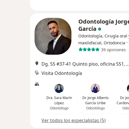
Odontología Jorg
García
Odontología, Cirugía oral 
·
maxilofacial, Ortodoncia
39 opiniones
Dg. 55 #37-41 Quinto piso, oficina
Visita Odontología
Dra. Sara Marín
Dr. Jorge Alberto
Dr. J
López
García Uribe
Cardona
Odontólogo
Odontólogo
Odo
Ver todos los especialistas (5)