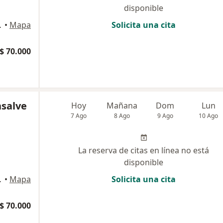
disponible
 551, Bello
•
Mapa
Solicita una cita
$ 70.000
nsalve
Hoy
Mañana
Dom
Lun
7 Ago
8 Ago
9 Ago
10 Ago
La reserva de citas en línea no está
disponible
 551, Bello
•
Mapa
Solicita una cita
$ 70.000