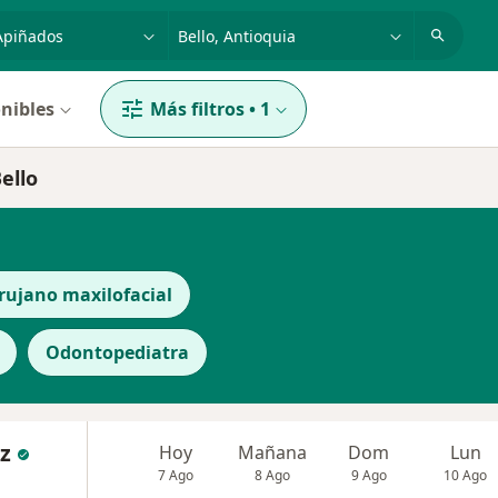
dad, enfermedad o nombre
p. ej. Bogotá
nibles
Más filtros
•
1
ello
rujano maxilofacial
Odontopediatra
z
Hoy
Mañana
Dom
Lun
7 Ago
8 Ago
9 Ago
10 Ago