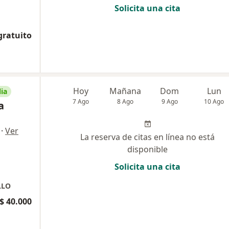
Solicita una cita
gratuito
Hoy
Mañana
Dom
Lun
ia
7 Ago
8 Ago
9 Ago
10 Ago
a
·
Ver
La reserva de citas en línea no está
disponible
Solicita una cita
LLO
$ 40.000