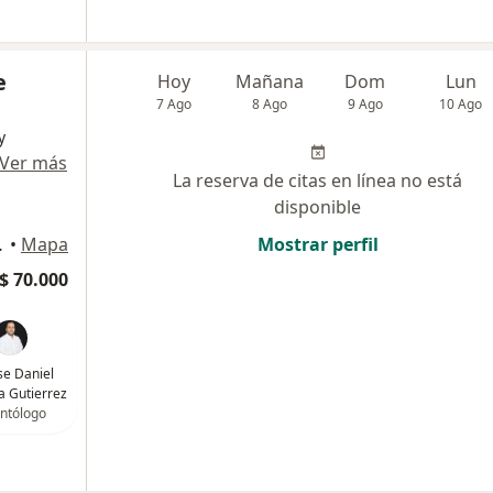
e
Hoy
Mañana
Dom
Lun
7 Ago
8 Ago
9 Ago
10 Ago
y
Ver más
La reserva de citas en línea no está
disponible
 551, Bello
•
Mapa
Mostrar perfil
$ 70.000
ose Daniel
 Gutierrez
ntólogo