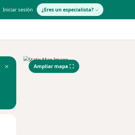
Iniciar sesión
¿Eres un especialista?
Ampliar mapa
Mar
Mié
Jue
11 Ago
12 Ago
13 Ago