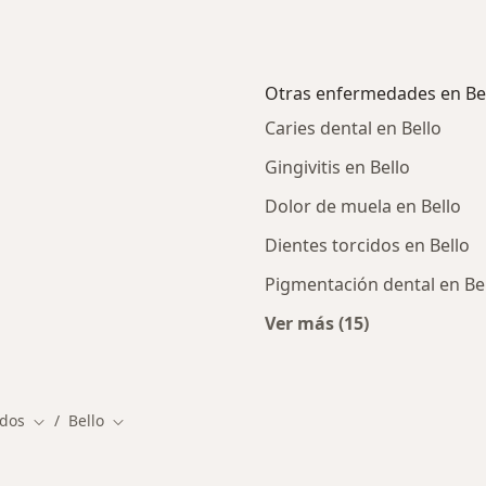
Otras enfermedades en Be
Caries dental en Bello
Gingivitis en Bello
Dolor de muela en Bello
Dientes torcidos en Bello
Pigmentación dental en Be
Ver más (15)
canas a Bello
Más en esta catego
ados
Bello
Cambiar de ciudad
Cambiar de ciudad