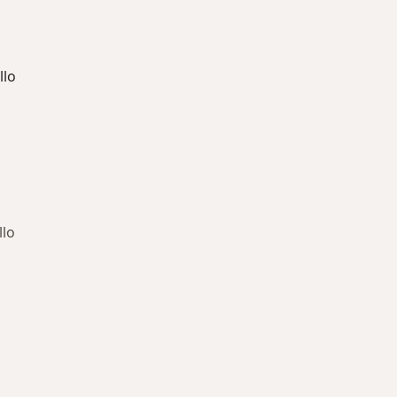
llo
llo
ría: Otras enfermedades en Bello