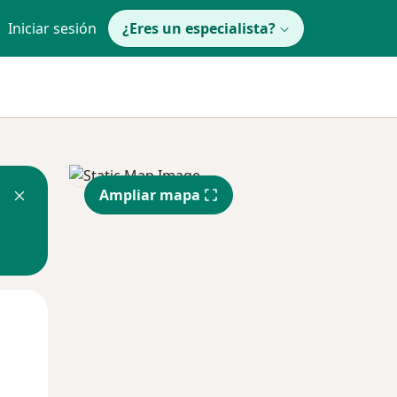
Iniciar sesión
¿Eres un especialista?
Ampliar mapa
Lun
Mar
Mié
10 Ago
11 Ago
12 Ago