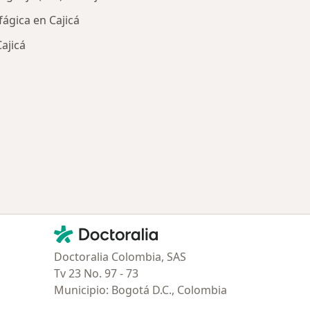
fágica en Cajicá
ajicá
ía: Otras enfermedades en Cajicá
Contacto
Doctoralia - Página de inicio
Doctoralia Colombia, SAS
Tv 23 No. 97 - 73
Municipio: Bogotá D.C., Colombia