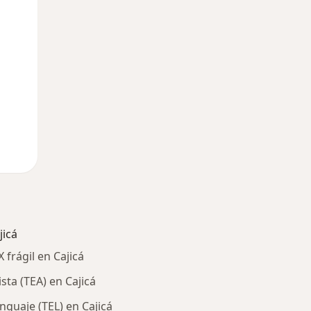
Lun
Mar
Mié
10 Ago
11 Ago
12 Ago
jicá
frágil en Cajicá
sta (TEA) en Cajicá
nguaje (TEL) en Cajicá