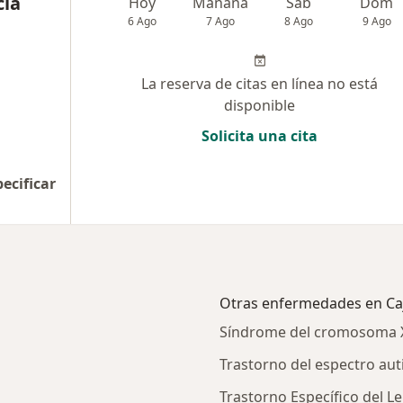
cia
Hoy
Mañana
Sáb
Dom
6 Ago
7 Ago
8 Ago
9 Ago
La reserva de citas en línea no está
disponible
Solicita una cita
pecificar
Otras enfermedades en Ca
Síndrome del cromosoma X 
Trastorno del espectro auti
Trastorno Específico del Le