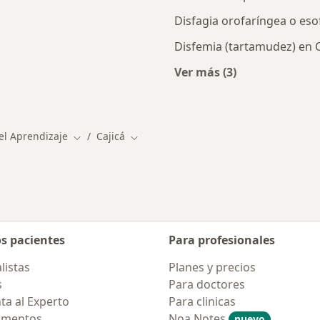
Disfagia orofaríngea o eso
Disfemia (tartamudez) en C
Ver más (3)
canas a Cajicá
Más en esta categor
el Aprendizaje
Cajicá
Cambiar de ciudad
Cambiar de ciudad
os pacientes
Para profesionales
listas
Planes y precios
s
Para doctores
ta al Experto
Para clinicas
amentos
Noa Notes
nuevo