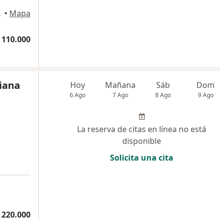
namarca, Chía
•
Mapa
 110.000
iana
Hoy
Mañana
Sáb
Dom
6 Ago
7 Ago
8 Ago
9 Ago
La reserva de citas en línea no está
disponible
Solicita una cita
 220.000