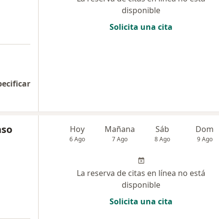
disponible
Solicita una cita
pecificar
nso
Hoy
Mañana
Sáb
Dom
6 Ago
7 Ago
8 Ago
9 Ago
La reserva de citas en línea no está
disponible
Solicita una cita