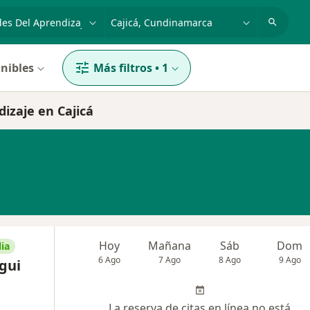
dad, enfermedad o nombre
p. ej. Bogotá
nibles
Más filtros
•
1
dizaje en Cajicá
Hoy
Mañana
Sáb
Dom
ia
6 Ago
7 Ago
8 Ago
9 Ago
gui
La reserva de citas en línea no está