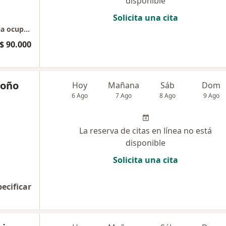
disponible
Solicita una cita
Atención domiciliaria fonoaudiología, terapia ocupacional, fisioterapia y pedagogía Cajicá
$ 90.000
doño
Hoy
Mañana
Sáb
Dom
6 Ago
7 Ago
8 Ago
9 Ago
La reserva de citas en línea no está
disponible
Solicita una cita
pecificar