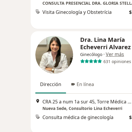
Visita Ginecología y Obstetrícia
$
Dra. Lina María
Echeverri Alvarez
·
Ver más
Ginecólogo
631 opiniones
Dirección
En línea
CRA 25 a num 1a sur 45, Torre Médica 2. Parque Comercial el Tesoro, Consultorio 1551, Medellín
Nueva Sede, Consultorio Lina Echeverri
Consulta médica de ginecología
$