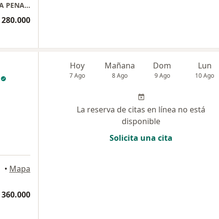
CONSULTA PRESENCIAL DRA. GLORIA STELLA PENAGOS VELÁSQUEZ
 280.000
Hoy
Mañana
Dom
Lun
7 Ago
8 Ago
9 Ago
10 Ago
La reserva de citas en línea no está
disponible
Solicita una cita
•
Mapa
 360.000