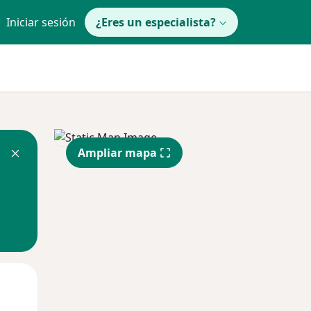
Iniciar sesión
¿Eres un especialista?
Ampliar mapa
Mar
Mié
Jue
11 Ago
12 Ago
13 Ago