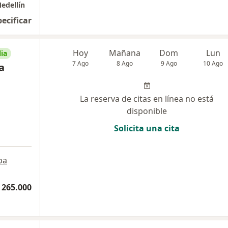
edellín
pecificar
Hoy
Mañana
Dom
Lun
ia
7 Ago
8 Ago
9 Ago
10 Ago
a
La reserva de citas en línea no está
disponible
Solicita una cita
pa
 265.000