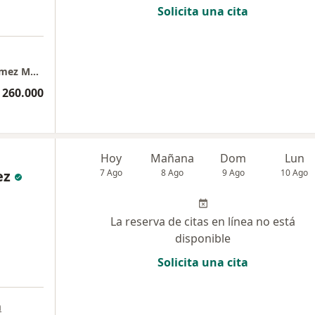
Solicita una cita
Consulta Médica Integrativa Dra.Daniela Gómez Marín
 260.000
Hoy
Mañana
Dom
Lun
ez
7 Ago
8 Ago
9 Ago
10 Ago
La reserva de citas en línea no está
disponible
Solicita una cita
a