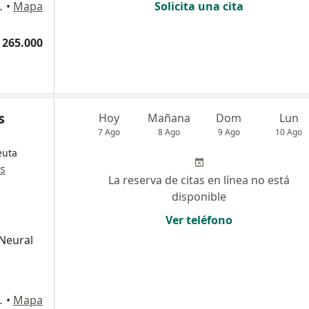
ipre, Rionegro
•
Mapa
Solicita una cita
 265.000
s
Hoy
Mañana
Dom
Lun
7 Ago
8 Ago
9 Ago
10 Ago
euta
s
La reserva de citas en línea no está
disponible
Ver teléfono
 Neural
ntioquia, Envigado
•
Mapa