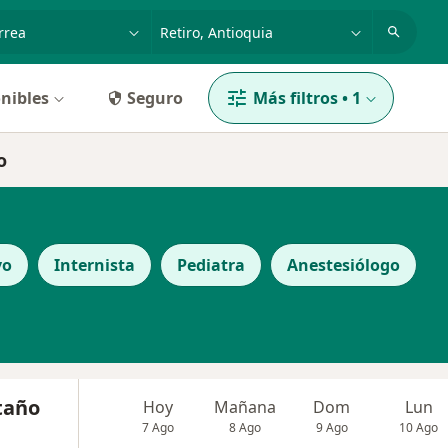
dad, enfermedad o nombre
p. ej. Bogotá
nibles
Seguro
Más filtros
•
1
o
vo
Internista
Pediatra
Anestesiólogo
taño
Hoy
Mañana
Dom
Lun
7 Ago
8 Ago
9 Ago
10 Ago