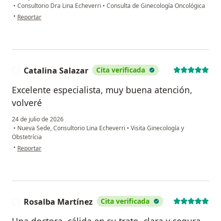
•
Consultorio Dra Lina Echeverri
•
Consulta de Ginecología Oncológica
en opinión del usuario Dalia
•
Reportar
Catalina Salazar
Cita verificada
C
Excelente especialista, muy buena atención,
volveré
24 de julio de 2026
•
Nueva Sede, Consultorio Lina Echeverri
•
Visita Ginecología y
Obstetrícia
en opinión del usuario Catalina Salazar
•
Reportar
Rosalba Martínez
Cita verificada
R
Una doctora, cálida en su trato, clara y segura