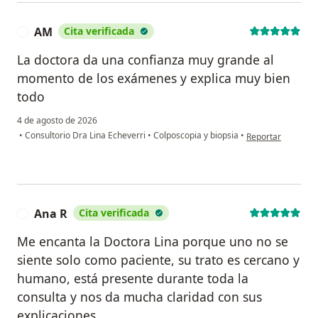
AM
Cita verificada
A
La doctora da una confianza muy grande al
momento de los exámenes y explica muy bien
todo
4 de agosto de 2026
en opinión del us
•
Consultorio Dra Lina Echeverri
•
Colposcopia y biopsia
•
Reportar
Ana R
Cita verificada
A
Me encanta la Doctora Lina porque uno no se
siente solo como paciente, su trato es cercano y
humano, está presente durante toda la
consulta y nos da mucha claridad con sus
explicaciones.