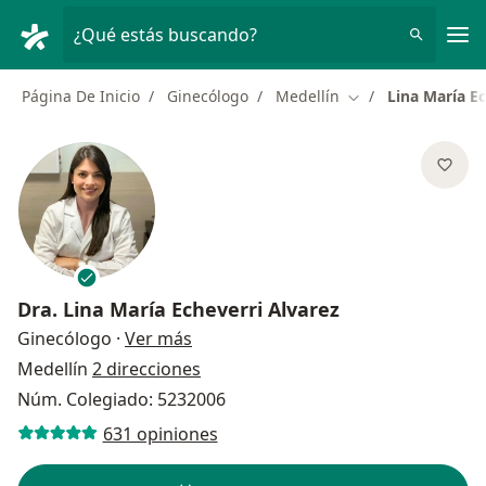
Men
¿Qué estás buscando?
Página De Inicio
Ginecólogo
Medellín
Lina María Ec
Cambiar de ciudad
Dra.
Lina María Echeverri Alvarez
sobre las especializaciones
Ginecólogo
·
Ver más
Medellín
2 direcciones
Núm. Colegiado: 5232006
631 opiniones