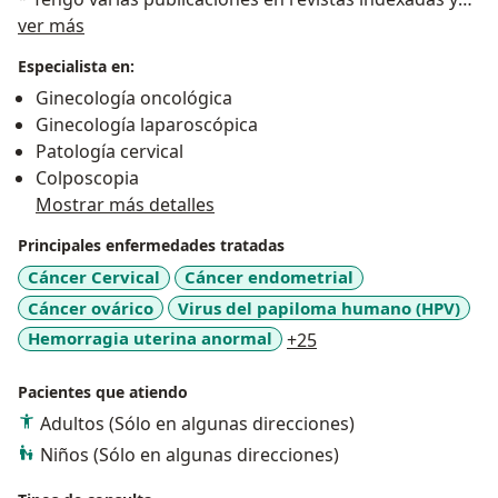
Acerca de mí
capitulos de libros.
ver más
* He participado en varios cursos y congresos como
Especialista en:
conferencista.
Ginecología oncológica
* He sido instructora de cirugía laparoscópica
Ginecología laparoscópica
avanzada en múltiples oportunidades a nivel nacional
Patología cervical
e internacional.
Colposcopia
* Vivo interesada por los avances de la ciencia.
Mostrar más detalles
Aparte de mi consultorio privado, trabajo en el
Principales enfermedades tratadas
Instituto de Cancerología de la Clínica Las Américas, en
Cáncer Cervical
Cáncer endometrial
la Clínica Medellín - sede Occidente y en el Hospital
Cáncer ovárico
Virus del papiloma humano (HPV)
General de Medellín.
a11y_sr_more_diseas
Hemorragia uterina anormal
+25
Te ofrezco calidez, conocimiento y tecnología.
Pacientes que atiendo
Adultos (Sólo en algunas direcciones)
Atiendo consultas particulares y tengo convenios con
Póliza Sura, Coomeva medicina prepagada, Allianz,
Niños (Sólo en algunas direcciones)
AXA colpatria y Colsanitas.