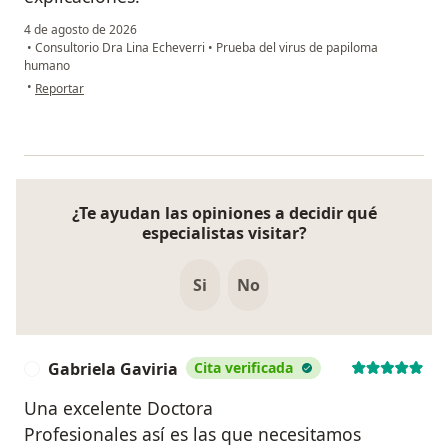
4 de agosto de 2026
•
Consultorio Dra Lina Echeverri
•
Prueba del virus de papiloma
humano
en opinión del usuario Ana R
•
Reportar
¿Te ayudan las opiniones a decidir qué
especialistas visitar?
Si
No
Gabriela Gaviria
Cita verificada
G
Una excelente Doctora
Profesionales así es las que necesitamos