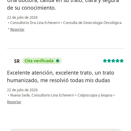
de su conocimiento.
22 de julio de 2026
•
Consultorio Dra Lina Echeverri
•
Consulta de Ginecología Oncológica
en opinión del usuario Rosalba Martínez
•
Reportar
SR
Cita verificada
S
Excelente atención, excelente trato, un trato
humanizado, me resolvió todas mis dudas
22 de julio de 2026
•
Nueva Sede, Consultorio Lina Echeverri
•
Colposcopia y biopsia
•
en opinión del usuario SR
Reportar