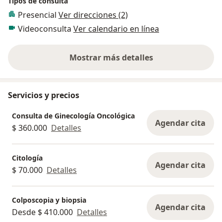
Tipos de consulta
- Realizo colposcopia/ vulvoscopia - biopsia.
Presencial
Ver direcciones (2)
- Hago inserción de Mirena, Jaydess, Kyleena.
- Inserción de T de cobre y Gold T.
Videoconsulta
Ver calendario en línea
- Retiro DIU e implantes subdérmicos.
Mostrar más detalles
sobre la experiencia
Servicios y precios
Consulta de Ginecología Oncológica
Agendar cita
$ 360.000
Detalles
Citología
Agendar cita
$ 70.000
Detalles
Colposcopia y biopsia
Agendar cita
Desde $ 410.000
Detalles