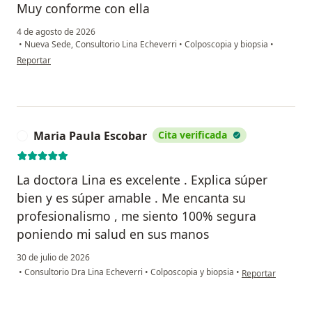
Muy conforme con ella
4 de agosto de 2026
•
Nueva Sede, Consultorio Lina Echeverri
•
Colposcopia y biopsia
•
en opinión del usuario Gabriela Gaviria
Reportar
Maria Paula Escobar
Cita verificada
M
La doctora Lina es excelente . Explica súper
bien y es súper amable . Me encanta su
profesionalismo , me siento 100% segura
poniendo mi salud en sus manos
30 de julio de 2026
en opinión del us
•
Consultorio Dra Lina Echeverri
•
Colposcopia y biopsia
•
Reportar