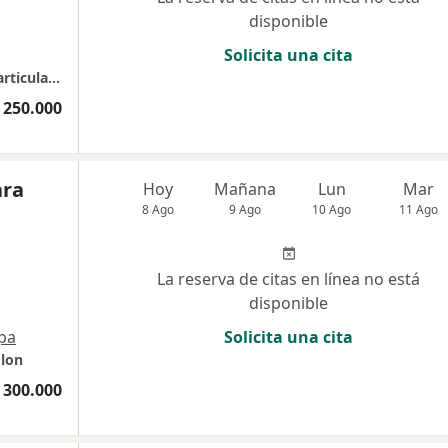
disponible
Solicita una cita
Edificio Jasban. Consultorio 704. Consulta Particular y Convenio con polizas
 250.000
ara
Hoy
Mañana
Lun
Mar
8 Ago
9 Ago
10 Ago
11 Ago
La reserva de citas en línea no está
disponible
pa
Solicita una cita
olon
 300.000