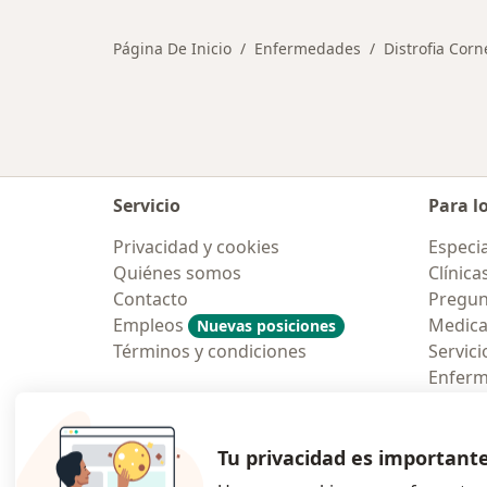
Página De Inicio
Enfermedades
Distrofia Corn
Servicio
Para l
Privacidad y cookies
Especia
Quiénes somos
Clínica
Contacto
Pregun
Empleos
Medic
Nuevas posiciones
Términos y condiciones
Servici
Enfer
Pregun
Aplicac
Tu privacidad es important