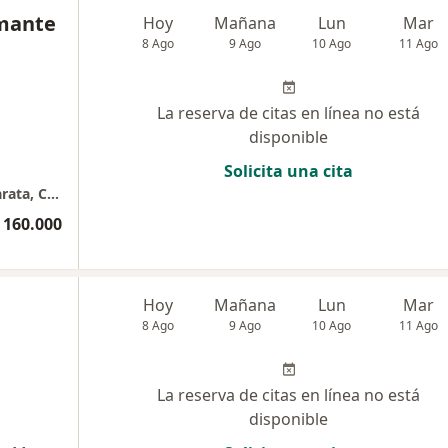
amante
Hoy
Mañana
Lun
Mar
8 Ago
9 Ago
10 Ago
11 Ago
La reserva de citas en línea no está
disponible
Solicita una cita
Inmunología Ocular y Uveítis | Córnea, Catarata, Cirugía Refractiva
 160.000
a
Hoy
Mañana
Lun
Mar
8 Ago
9 Ago
10 Ago
11 Ago
La reserva de citas en línea no está
disponible