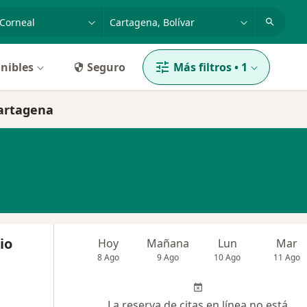
dad, enfermedad o nombre
p. ej. Bogotá
nibles
Seguro
Más filtros
•
1
Cartagena
io
Hoy
Mañana
Lun
Mar
8 Ago
9 Ago
10 Ago
11 Ago
La reserva de citas en línea no está