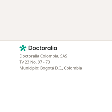
Contacto
Doctoralia - Página de inicio
Doctoralia Colombia, SAS
Tv 23 No. 97 - 73
Municipio: Bogotá D.C., Colombia