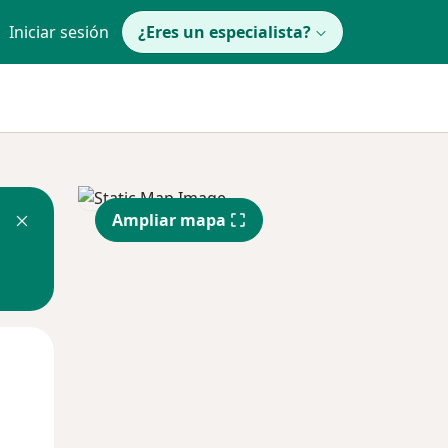
Iniciar sesión
¿Eres un especialista?
Ampliar mapa
Mié
Jue
Vie
12 Ago
13 Ago
14 Ago