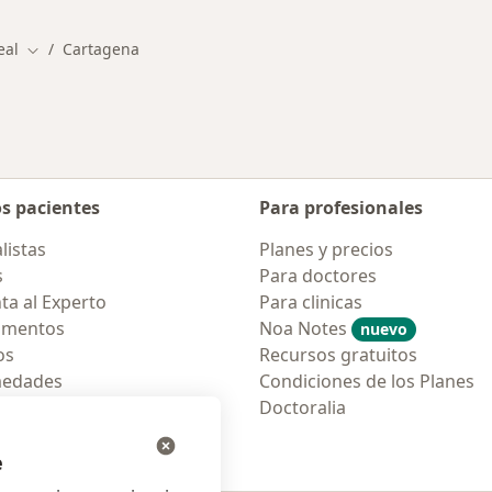
eal
Cartagena
Cambiar de ciudad
os pacientes
Para profesionales
listas
Planes y precios
s
Para doctores
ta al Experto
Para clinicas
amentos
Noa Notes
nuevo
os
Recursos gratuitos
medades
Condiciones de los Planes
tas Frecuentes
Doctoralia
ión para móvil
e