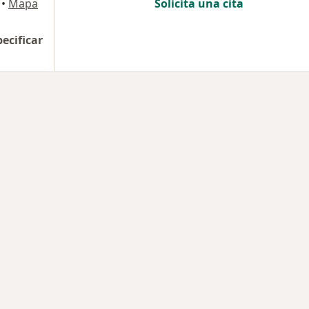
•
Mapa
Solicita una cita
pecificar
rmedades en Cartagena