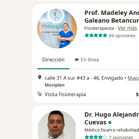
Prof. Madeley An
Galeano Betancu
·
Ver más
Fisioterapeuta
69 opiniones
Dirección
En línea
calle 31 A sur #43 a - 46, Envigado
•
Map
Moviplen
Visita Fisioterapia
$
Dr. Hugo Alejand
Cuevas
Médico fisiatra rehabilita
7 opiniones