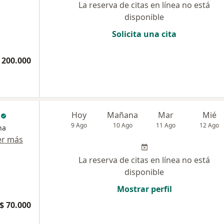
La reserva de citas en línea no está
disponible
Solicita una cita
 200.000
c
Hoy
Mañana
Mar
Mié
9 Ago
10 Ago
11 Ago
12 Ago
na
er más
La reserva de citas en línea no está
disponible
Mostrar perfil
$ 70.000