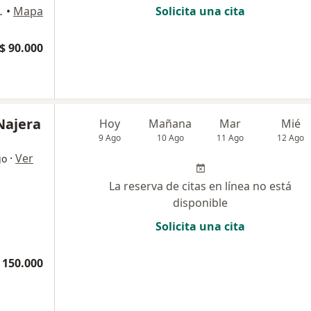
 ENVIGADO INT 1708, Medellín
•
Mapa
Solicita una cita
$ 90.000
 Najera
Hoy
Mañana
Mar
Mié
9 Ago
10 Ago
11 Ago
12 Ago
·
Ver
go
La reserva de citas en línea no está
disponible
Solicita una cita
 150.000