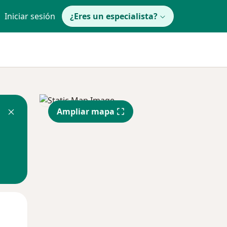
Iniciar sesión
¿Eres un especialista?
Ampliar mapa
Jue
Vie
Sáb
13 Ago
14 Ago
15 Ago