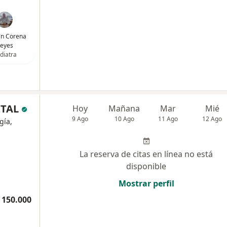
ván Corena
eyes
diatra
ITAL
Hoy
Mañana
Mar
Mié
9 Ago
10 Ago
11 Ago
12 Ago
gía,
La reserva de citas en línea no está
disponible
Mostrar perfil
 150.000