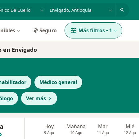
dad, enfermedad o nombre
p. ej. Bogotá
nibles
Seguro
Más filtros
•
1
lo en Envigado
habilitador
Médico general
ólogo
Ver más
ia
Hoy
Mañana
Mar
Mié
9 Ago
10 Ago
11 Ago
12 Ago