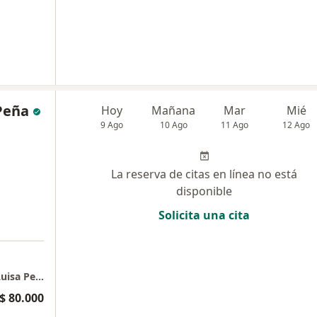
Peña
Hoy
Mañana
Mar
Mié
9 Ago
10 Ago
11 Ago
12 Ago
La reserva de citas en línea no está
disponible
Solicita una cita
Consulta privada Terapia Física - Dra Maria Luisa Peña
$ 80.000