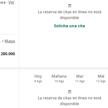
·
Ver
dora
La reserva de citas en línea no está
disponible
Solicita una cita
or San Lucas, Medellín
•
Mapa
 280.000
Hoy
Mañana
Mar
Mié
9 Ago
10 Ago
11 Ago
12 Ago
La reserva de citas en línea no está
disponible