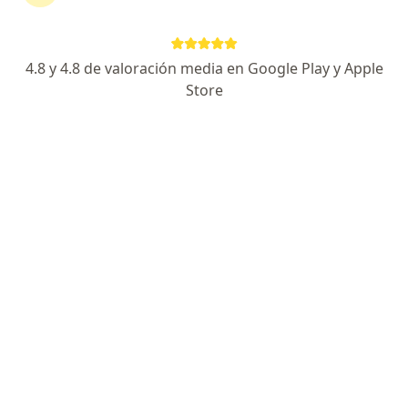
continuar tu tratamiento sin salir de casa. Si lo
necesitas, también puedes reservar una cita
presencial.
4.8 y 4.8 de valoración media en Google Play y Apple
Store
Mostrar especialistas
¿Cómo funciona?
Expertos en tendinitis
Jenny patricia Cristancho
contreras
Fisioterapeuta
Cúcuta