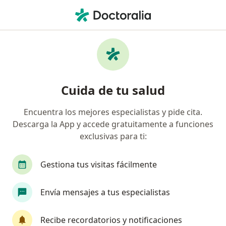
Men
¿Qué estás buscando?
Página De Inicio
Enfermedades
Tendinitis
Tendinitis - Información,
Cuida de tu salud
expertos y preguntas frecuentes
Encuentra los mejores especialistas y pide cita.
Descarga la App y accede gratuitamente a funciones
exclusivas para ti:
Información
Pregunta al Experto
Gestiona tus visitas fácilmente
Envía mensajes a tus especialistas
No descuides tu salud
Escoge la consulta en línea para empezar o
Recibe recordatorios y notificaciones