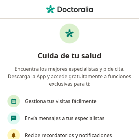
Men
Dolor Crónico De Cuello • Cali, Valle del Cauca
Filtros
• 1
Seguro
Mapa
Especialistas en Dolor crónico de cuello en
Cuida de tu salud
Cali
Encuentra los mejores especialistas y pide cita.
Descarga la App y accede gratuitamente a funciones
¿Qué especialidad estás buscando?
exclusivas para ti:
Fisioterapeuta
Gestiona tus visitas fácilmente
Médico fisiatra rehabilitador
Envía mensajes a tus especialistas
Ortopedista y Traumatólogo
Recibe recordatorios y notificaciones
Especialista en Medicina Deportiva