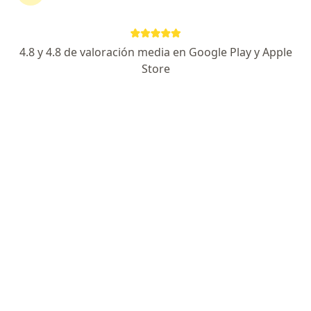
Terapeuta complementario
Ver más
4.8 y 4.8 de valoración media en Google Play y Apple
Store
Prof. Erika Bolaños Juri
·
Ver más
Fisioterapeuta
94 opiniones
Dirección
En línea
Cra. 27 #4-55, Cali
•
Mapa