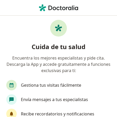
Men
Dolor De Cabeza Por Contracción Muscular • Cúcuta, Norte de Santander
Filtros
• 1
Seguro
Mapa
Especialistas en Dolor de cabeza por
Cuida de tu salud
contracción muscular en Cúcuta
Encuentra los mejores especialistas y pide cita.
Descarga la App y accede gratuitamente a funciones
¿Qué especialidad estás buscando?
exclusivas para ti:
Fisioterapeuta
Médico general
Médico fis
Gestiona tus visitas fácilmente
Envía mensajes a tus especialistas
Recibe recordatorios y notificaciones