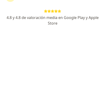
Agendar cita
Enviar mensaje
4.8 y 4.8 de valoración media en Google Play y Apple
Store
Experiencia
Novedades
Servicios y precios
Experiencia
2
1
Formación
Aseguradoras aceptadas
Soy medico general, egresado de la Universidad
Industrial de Santander en el año de 1985. Pertenezco
a la Sociedad Colombiana de Medicos Geenrales,
Asociacion Colombiana de Medicina Interna y
American College o Physicians.
Atiendo consulta externa a todo tipo de poblacion: