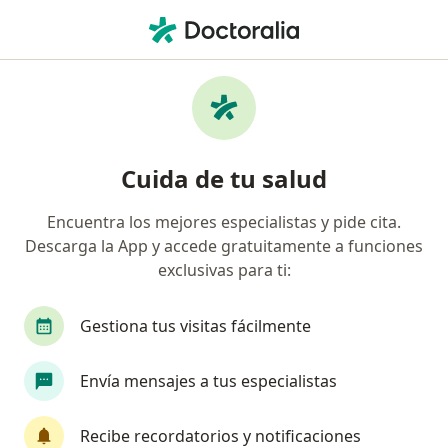
Men
¿Qué estás buscando?
Página De Inicio
Médico General
Cúcuta
Eduardo J
Cambiar de ciu
Cuida de tu salud
Encuentra los mejores especialistas y pide cita.
Descarga la App y accede gratuitamente a funciones
exclusivas para ti:
Dr.
Eduardo José Fajardo Jaimes
sobre las especializaciones
Médico general
·
Ver más
Gestiona tus visitas fácilmente
Cúcuta
2 direcciones
Núm. Colegiado: 760
Envía mensajes a tus especialistas
1 opinión
Recibe recordatorios y notificaciones