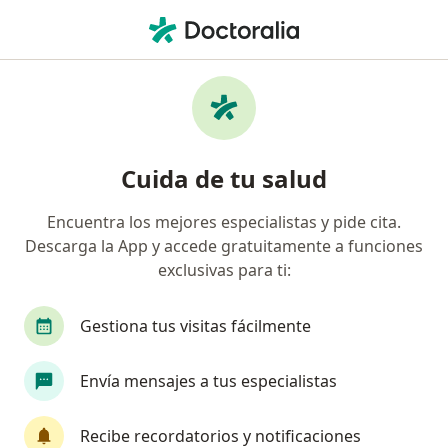
Men
Dolor En La Lengua • Popayán, Cauca
Filtros
• 1
Mapa
Especialistas en Dolor en la Lengua en
Cuida de tu salud
Popayán
Encuentra los mejores especialistas y pide cita.
Descarga la App y accede gratuitamente a funciones
¿Qué especialidad estás buscando?
exclusivas para ti:
Odontólogo
Fisioterapeuta
Psicólogo
Gestiona tus visitas fácilmente
Envía mensajes a tus especialistas
Recibe recordatorios y notificaciones