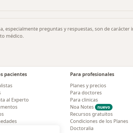
amadas por ciudad
Más en esta categoría: Otras enfermedades
ia, especialmente preguntas y respuestas, son de carácter 
to médico.
os pacientes
Para profesionales
listas
Planes y precios
s
Para doctores
ta al Experto
Para clinicas
amentos
Noa Notes
nuevo
os
Recursos gratuitos
medades
Condiciones de los Planes
tas Frecuentes
Doctoralia