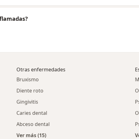
nflamadas?
Otras enfermedades
E
Bruxismo
M
Diente roto
O
Gingivitis
P
Caries dental
O
Abceso dental
P
Ver más (15)
V