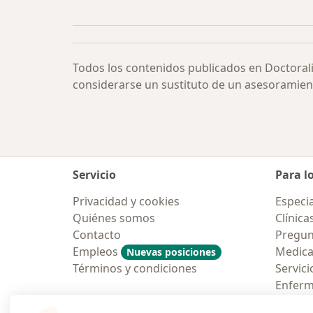
Más en esta categoría: Encías infl
Todos los contenidos publicados en Doctoral
considerarse un sustituto de un asesoramien
Servicio
Para l
Privacidad y cookies
Especia
Quiénes somos
Clínica
Contacto
Pregun
Empleos
Medic
Nuevas posiciones
Términos y condiciones
Servici
Enfer
Pregun