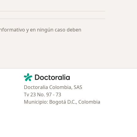
Más en esta categoría: Especialistas más solicitados
informativo y en ningún caso deben
Contacto
Doctoralia - Página de inicio
Doctoralia Colombia, SAS
Tv 23 No. 97 - 73
Municipio: Bogotá D.C., Colombia