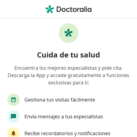
Men
¿Qué estás buscando?
Página De Inicio
Enfermedades
Faringoamigdalitis Herpética
Faringoamigdalitis herpética -
Cuida de tu salud
Información, expertos y
Encuentra los mejores especialistas y pide cita.
preguntas frecuentes
Descarga la App y accede gratuitamente a funciones
exclusivas para ti:
Gestiona tus visitas fácilmente
Información
Pregunta al Experto
Envía mensajes a tus especialistas
Recibe recordatorios y notificaciones