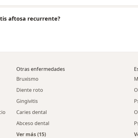
tis aftosa recurrente?
Otras enfermedades
E
Bruxismo
M
Diente roto
O
Gingivitis
P
cio
Caries dental
O
Abceso dental
P
Ver más (15)
V