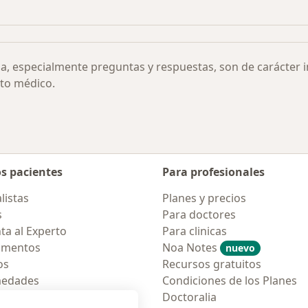
 Aftosa Recurrente por ciudad
Más en esta categoría: Otras enfermedades
ia, especialmente preguntas y respuestas, son de carácter 
to médico.
os pacientes
Para profesionales
listas
Planes y precios
s
Para doctores
ta al Experto
Para clinicas
amentos
Noa Notes
nuevo
os
Recursos gratuitos
medades
Condiciones de los Planes
tas Frecuentes
Doctoralia