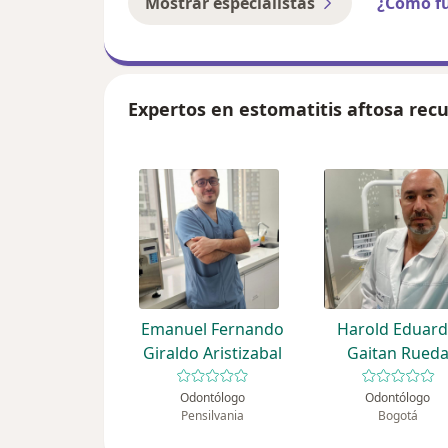
Mostrar especialistas
¿Cómo f
Expertos en estomatitis aftosa rec
Emanuel Fernando
Harold Eduar
Giraldo Aristizabal
Gaitan Rued
Odontólogo
Odontólogo
Pensilvania
Bogotá