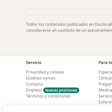
Más en esta categoría: Estomatitis
Todos los contenidos publicados en Doctoral
considerarse un sustituto de un asesoramien
Servicio
Para l
Privacidad y cookies
Especia
Quiénes somos
Clínica
Contacto
Pregun
Empleos
Medic
Nuevas posiciones
Términos y condiciones
Servici
Enfer
Pregun