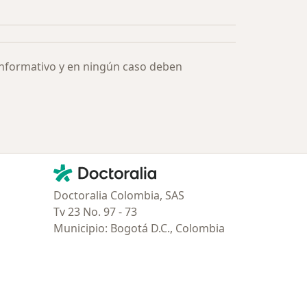
Más en esta categoría: Especialistas más solicitados
informativo y en ningún caso deben
Contacto
Doctoralia - Página de inicio
Doctoralia Colombia, SAS
Tv 23 No. 97 - 73
Municipio: Bogotá D.C., Colombia