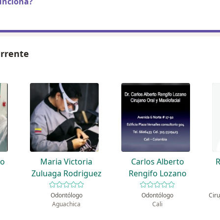
unciona?
urrente
do
Maria Victoria
Carlos Alberto
R
a
Zuluaga Rodriguez
Rengifo Lozano
Odontólogo
Odontólogo
Aguachica
Cali