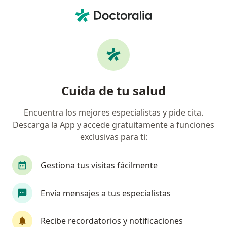
Men
Enfermedad Arterial Periférica • Chía, Cundinamarca
Filtros
• 1
Seguro
Mapa
Especialistas en Enfermedad arterial
Cuida de tu salud
periférica en Chía
Encuentra los mejores especialistas y pide cita.
Descarga la App y accede gratuitamente a funciones
¿Qué especialidad estás buscando?
exclusivas para ti:
Internista
Cirujano vascular
Médico gene
Gestiona tus visitas fácilmente
Envía mensajes a tus especialistas
Recibe recordatorios y notificaciones