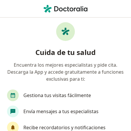
Men
Enfermedad Diverticular • Chía, Cundinamarca
Filtros
• 1
Seguro
Mapa
Especialistas en Enfermedad diverticular en
Cuida de tu salud
Chía
Encuentra los mejores especialistas y pide cita.
Descarga la App y accede gratuitamente a funciones
¿Qué especialidad estás buscando?
exclusivas para ti:
Cirujano general
Gestiona tus visitas fácilmente
Envía mensajes a tus especialistas
Recibe recordatorios y notificaciones