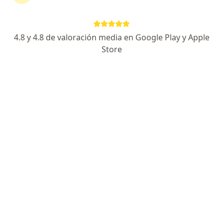
continuar tu tratamiento sin salir de casa. Si lo
necesitas, también puedes reservar una cita
presencial.
4.8 y 4.8 de valoración media en Google Play y Apple
Store
Mostrar especialistas
¿Cómo funciona?
Expertos en hernia abdominal
Alejandro Carvajal López
Cirujano general
Medellín