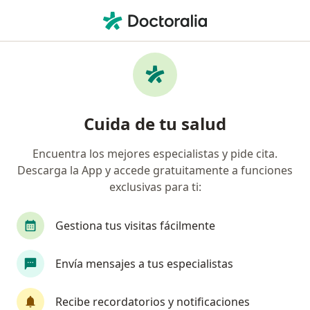
Men
¿Qué estás buscando?
Página De Inicio
Enfermedades
Hernia Abdominal
Hernia abdominal - Información,
Cuida de tu salud
expertos y preguntas frecuentes
Encuentra los mejores especialistas y pide cita.
Descarga la App y accede gratuitamente a funciones
exclusivas para ti:
Información
Pregunta al Experto
Gestiona tus visitas fácilmente
Envía mensajes a tus especialistas
No descuides tu salud
Escoge la consulta en línea para empezar o
Recibe recordatorios y notificaciones