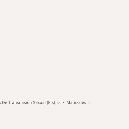
rmedades en Manizales
De Transmisión Sexual (Ets)
Manizales
Cambiar de ciudad
Cambiar de ciudad