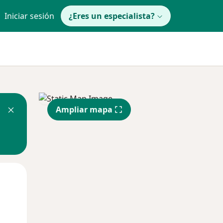
Iniciar sesión
¿Eres un especialista?
Ampliar mapa
Mié
Jue
Vie
12 Ago
13 Ago
14 Ago