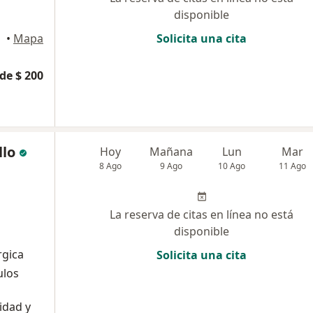
disponible
•
Mapa
Solicita una cita
de $ 200
llo
Hoy
Mañana
Lun
Mar
8 Ago
9 Ago
10 Ago
11 Ago
La reserva de citas en línea no está
disponible
rgica
Solicita una cita
ulos
idad y