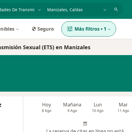
dad, enfermedad o nombre
p. ej. Bogotá
nibles
Seguro
Más filtros
•
1
nsmisión Sexual (ETS) en Manizales
z
Hoy
Mañana
Lun
Mar
8 Ago
9 Ago
10 Ago
11 Ago
La reserva de citas en línea no está