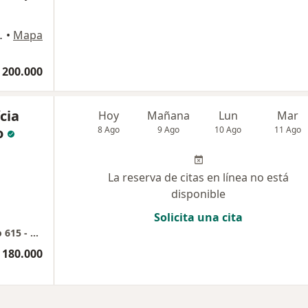
torio 504, Manizales
•
Mapa
 200.000
cia
Hoy
Mañana
Lun
Mar
o
8 Ago
9 Ago
10 Ago
11 Ago
La reserva de citas en línea no está
disponible
Solicita una cita
Edificio MULTIPLAZA EL CABLE - Consultorio 615 - Dra. Claudia Aristizábal
 180.000