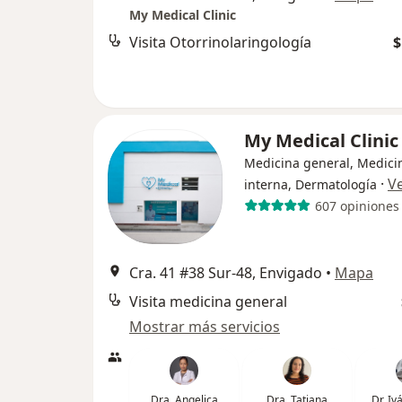
My Medical Clinic
Visita Otorrinolaringología
$
My Medical Clini
Medicina general, Medici
·
V
interna, Dermatología
607 opiniones
Cra. 41 #38 Sur-48, Envigado
•
Mapa
Visita medicina general
Mostrar más servicios
Dra. Angelica
Dra. Tatiana
Dr. I