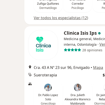
Zuñiga Quiñones
Corredor
R
Dermatólogo
Psicólogo
Pe
Ver todos los especialistas (12)
Clinica Isis Ips
Medicina general, Medici
·
Ve
interna, Odontología
28 opiniones
Cra. 43 A Nº 23 sur 96, Envigado
•
Mapa
Sueroterapia
$
Dr. Pablo Lopez
Dra. Julieth
Dr. Ja
Soto
Alexandra Marenco
Reba
Ginecólogo
Maldonado
Otorrin