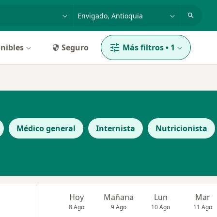
dad, enfermedad o nombre
p. ej. Bogotá
nibles
Seguro
Más filtros
•
1
Médico general
Internista
Nutricionista
Hoy
Mañana
Lun
Mar
8 Ago
9 Ago
10 Ago
11 Ago