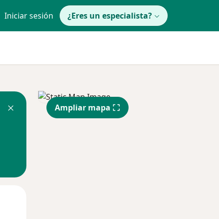
Iniciar sesión
¿Eres un especialista?
Ampliar mapa
Mié
Jue
Vie
12 Ago
13 Ago
14 Ago