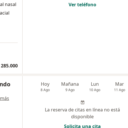
al nasal
Ver teléfono
acial
 285.000
ando
Hoy
Mañana
Lun
Mar
8 Ago
9 Ago
10 Ago
11 Ago
 más
La reserva de citas en línea no está
disponible
Solicita una cita