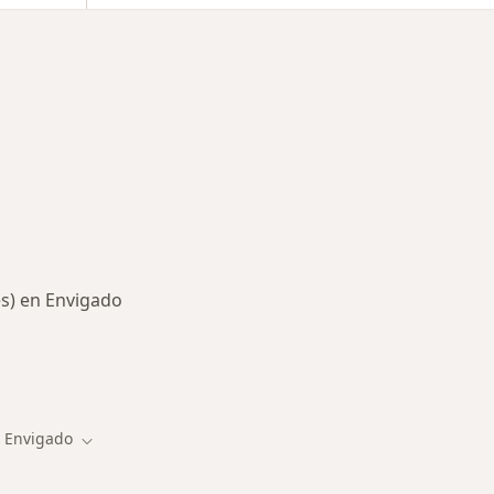
es) en Envigado
rmedades en Envigado
Envigado
biar de ciudad
Cambiar de ciudad