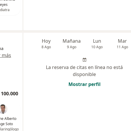
eyes
diatra
Hoy
Mañana
Lun
Mar
8 Ago
9 Ago
10 Ago
11 Ago
na
r más
La reserva de citas en línea no está
disponible
Mostrar perfil
 100.000
ime Alberto
ge Soto
olaringólogo