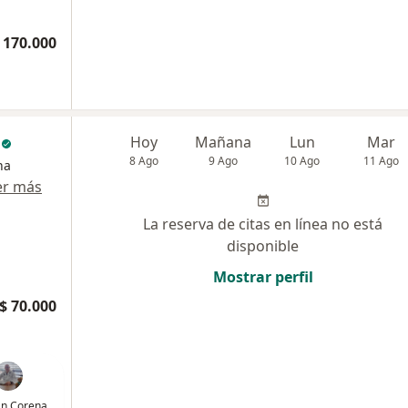
 170.000
c
Hoy
Mañana
Lun
Mar
8 Ago
9 Ago
10 Ago
11 Ago
na
er más
La reserva de citas en línea no está
disponible
Mostrar perfil
$ 70.000
ván Corena