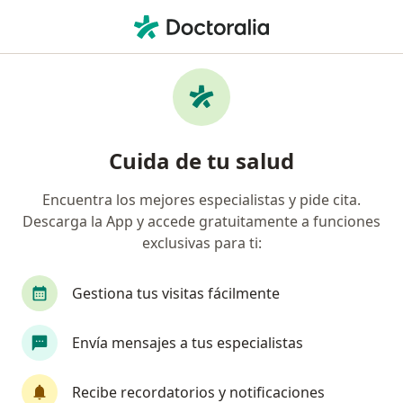
Men
Rinitis Alérgica • Envigado, Antioquia
Filtros
• 1
Seguro
Mapa
Especialistas en Rinitis Alérgica en Envigado
Cuida de tu salud
Encuentra los mejores especialistas y pide cita.
¿Qué especialidad estás buscando?
Descarga la App y accede gratuitamente a funciones
Otorrinolaringólogo
Médico general
Gine
exclusivas para ti:
Gestiona tus visitas fácilmente
Envía mensajes a tus especialistas
Recibe recordatorios y notificaciones