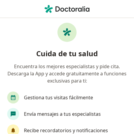
Men
Resfriado • Envigado, Antioquia
Filtros
• 1
Seguro
Mapa
Especialistas en Resfriado en Envigado
Cuida de tu salud
Encuentra los mejores especialistas y pide cita.
¿Qué especialidad estás buscando?
Descarga la App y accede gratuitamente a funciones
Médico general
Otorrinolaringólogo
Nutr
exclusivas para ti:
Gestiona tus visitas fácilmente
Envía mensajes a tus especialistas
Recibe recordatorios y notificaciones