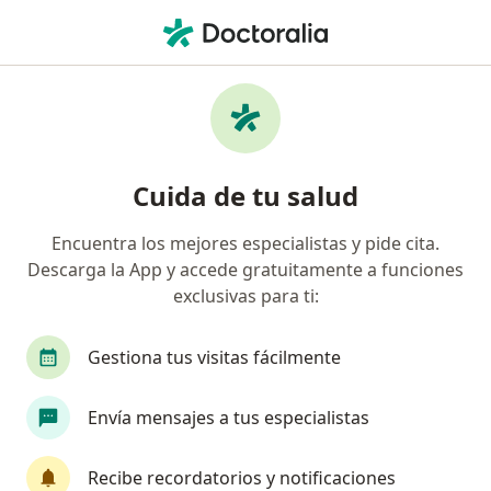
Men
Párpados Caidos • Ibagué, Tolima
Filtros
• 1
Seguro
Mapa
Especialistas en Párpados caidos en Ibagué
Cuida de tu salud
Encuentra los mejores especialistas y pide cita.
¿Qué especialidad estás buscando?
Descarga la App y accede gratuitamente a funciones
Oftalmólogo
exclusivas para ti:
Gestiona tus visitas fácilmente
Envía mensajes a tus especialistas
Recibe recordatorios y notificaciones