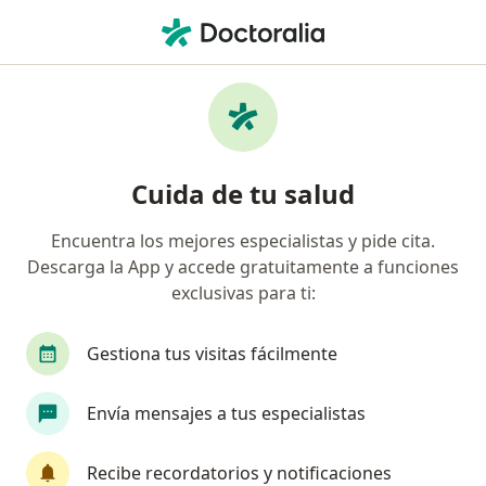
Men
Faringoamigdalitis Herpética • Envigado, Antioquia
Filtros
• 1
Seguro
Mapa
Especialistas en Faringoamigdalitis
Cuida de tu salud
Herpética en Envigado
Encuentra los mejores especialistas y pide cita.
Descarga la App y accede gratuitamente a funciones
¿Qué especialidad estás buscando?
exclusivas para ti:
Odontólogo
Otorrinolaringólogo
Dermat
Gestiona tus visitas fácilmente
Envía mensajes a tus especialistas
Recibe recordatorios y notificaciones