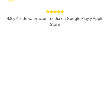
continuar tu tratamiento sin salir de casa. Si lo
necesitas, también puedes reservar una cita
presencial.
4.8 y 4.8 de valoración media en Google Play y Apple
Store
Mostrar especialistas
¿Cómo funciona?
Expertos en otitis media
Alejandro Lastra González
Cirujano plástico, Otorrinolaringólogo
Bogotá