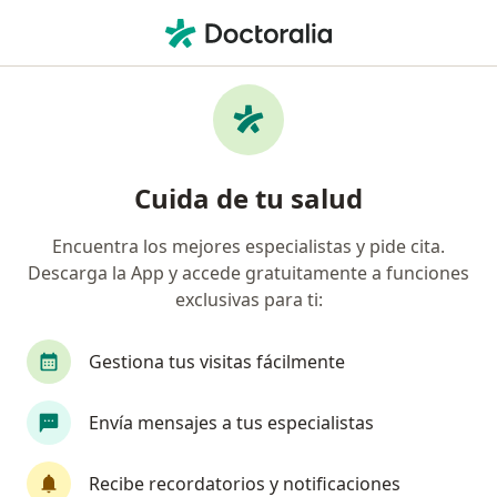
Men
¿Qué estás buscando?
Página De Inicio
Enfermedades
Otitis Media
Otitis media - Información,
Cuida de tu salud
expertos y preguntas frecuentes
Encuentra los mejores especialistas y pide cita.
Descarga la App y accede gratuitamente a funciones
exclusivas para ti:
Información
Pregunta al Experto
Gestiona tus visitas fácilmente
Envía mensajes a tus especialistas
No descuides tu salud
Escoge la consulta en línea para empezar o
Recibe recordatorios y notificaciones