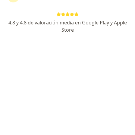
continuar tu tratamiento sin salir de casa. Si lo
necesitas, también puedes reservar una cita
presencial.
4.8 y 4.8 de valoración media en Google Play y Apple
Store
Mostrar especialistas
¿Cómo funciona?
Expertos en acúfeno
Andres Mauricio Cruz Vinasco
Otorrinolaringólogo
Cali