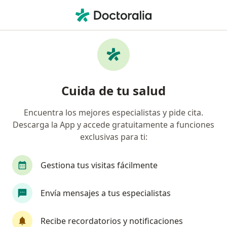
Men
¿Qué estás buscando?
Página De Inicio
Enfermedades
Acúfeno
Acúfeno - Información, expertos
Cuida de tu salud
y preguntas frecuentes
Encuentra los mejores especialistas y pide cita.
Descarga la App y accede gratuitamente a funciones
exclusivas para ti:
Información
Pregunta al Experto
Gestiona tus visitas fácilmente
Envía mensajes a tus especialistas
No descuides tu salud
Escoge la consulta en línea para empezar o
Recibe recordatorios y notificaciones