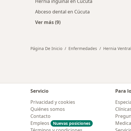
Hernia inguinal en Cúcuta
Abceso dental en Cúcuta
Ver más (9)
Más en esta categoría: Otras enfe
Página De Inicio
Enfermedades
Hernia Ventra
Servicio
Para l
Privacidad y cookies
Especia
Quiénes somos
Clínica
Contacto
Pregun
Empleos
Medic
Nuevas posiciones
Términos y condiciones
Servici