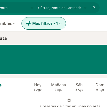
dad, enfermedad o nombre
p. ej. Bogotá
nibles
Más filtros
•
1
cuta
Hoy
Mañana
Sáb
Dom
6 Ago
7 Ago
8 Ago
9 Ago
La reserva de citas en línea no está