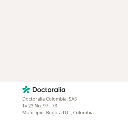
Contacto
Doctoralia - Página de inicio
Doctoralia Colombia, SAS
Tv 23 No. 97 - 73
Municipio: Bogotá D.C., Colombia