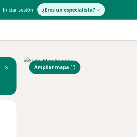
Iniciar sesión
¿Eres un especialista?
Ampliar mapa
Lun
Mar
Mié
10 Ago
11 Ago
12 Ago