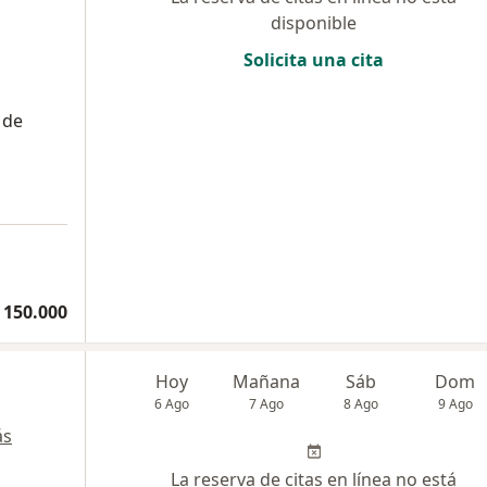
disponible
Solicita una cita
 de
 150.000
Hoy
Mañana
Sáb
Dom
6 Ago
7 Ago
8 Ago
9 Ago
ás
La reserva de citas en línea no está