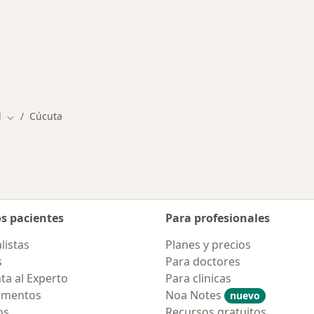
rmedades en Cúcuta
l
Cúcuta
Cambiar de ciudad
os pacientes
Para profesionales
listas
Planes y precios
s
Para doctores
ta al Experto
Para clinicas
amentos
Noa Notes
nuevo
os
Recursos gratuitos