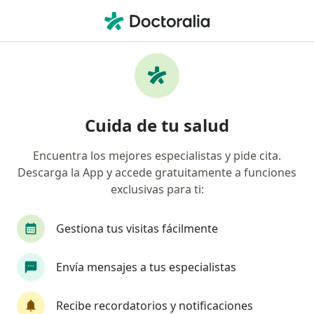
Men
Infertilidad • Bucaramanga, Santander
Filtros
• 1
Seguro
Mapa
Especialistas en Infertilidad en
Cuida de tu salud
Bucaramanga
Encuentra los mejores especialistas y pide cita.
Descarga la App y accede gratuitamente a funciones
¿Qué especialidad estás buscando?
exclusivas para ti:
Ginecólogo
Hematólogo
Oncólogo
C
Gestiona tus visitas fácilmente
Envía mensajes a tus especialistas
Recibe recordatorios y notificaciones